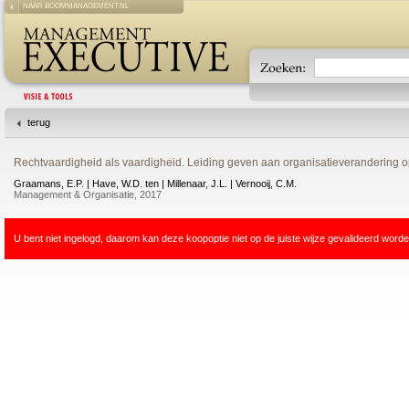
NAAR BOOMMANAGEMENT.NL
terug
Rechtvaardigheid als vaardigheid. Leiding geven aan organisatieverandering o
Graamans, E.P. | Have, W.D. ten | Millenaar, J.L. | Vernooij, C.M.
Management & Organisatie, 2017
U bent niet ingelogd, daarom kan deze koopoptie niet op de juiste wijze gevalideerd worde