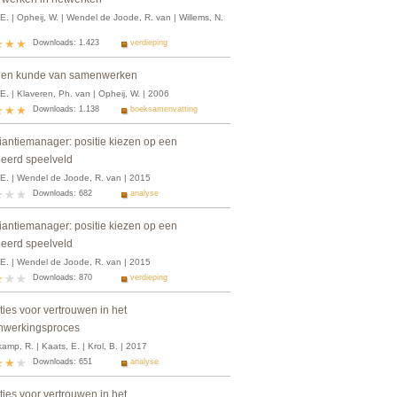
E. | Opheij, W. | Wendel de Joode, R. van | Willems, N.
Downloads: 1.423
verdieping
 en kunde van samenwerken
E. | Klaveren, Ph. van | Opheij, W. | 2006
Downloads: 1.138
boeksamenvatting
liantiemanager: positie kiezen op een
ieerd speelveld
 E. | Wendel de Joode, R. van | 2015
Downloads: 682
analyse
liantiemanager: positie kiezen op een
ieerd speelveld
 E. | Wendel de Joode, R. van | 2015
Downloads: 870
verdieping
ies voor vertrouwen in het
werkingsproces
mp, R. | Kaats, E. | Krol, B. | 2017
Downloads: 651
analyse
ies voor vertrouwen in het