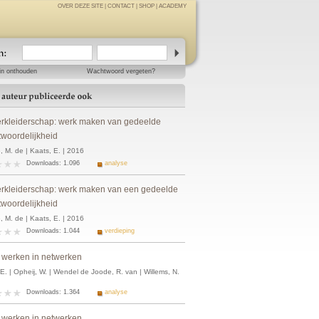
OVER DEZE SITE
|
CONTACT
|
SHOP
|
ACADEMY
in onthouden
Wachtwoord vergeten?
rkleiderschap: werk maken van gedeelde
twoordelijkheid
, M. de | Kaats, E. | 2016
Downloads: 1.096
analyse
rkleiderschap: werk maken van een gedeelde
twoordelijkheid
, M. de | Kaats, E. | 2016
Downloads: 1.044
verdieping
 werken in netwerken
E. | Opheij, W. | Wendel de Joode, R. van | Willems, N.
Downloads: 1.364
analyse
 werken in netwerken