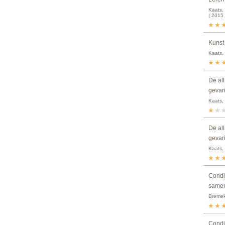
Kaats, 
| 2015
Kunst
Kaats, 
De al
gevar
Kaats,
De al
gevar
Kaats,
Condit
samen
Bremeka
Condit