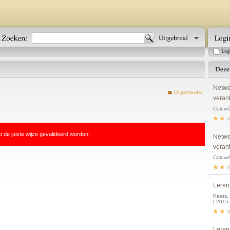
Log
Netwe
Organisatie
veran
Caluwé
p de juiste wijze gevalideerd worden!
Netwe
veran
Caluwé
Leren
Kaats, 
| 2015
Leren