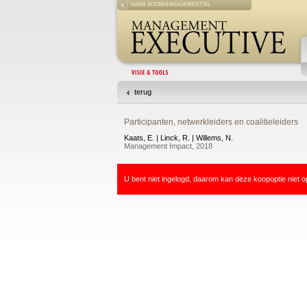
NAAR BOOMMANAGEMENT.NL
terug
Participanten, netwerkleiders en coalitieleiders
Kaats, E. | Linck, R. | Willems, N.
Management Impact, 2018
U bent niet ingelogd, daarom kan deze koopoptie niet o