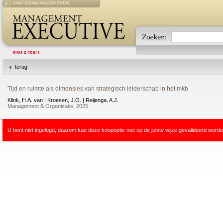
NAAR BOOMMANAGEMENT.NL
terug
Tijd en ruimte als dimensies van strategisch leiderschap in het mkb
Klink, H.A. van | Kroesen, J.O. | Reijenga, A.J.
Management & Organisatie, 2025
U bent niet ingelogd, daarom kan deze koopoptie niet op de juiste wijze gevalideerd worde