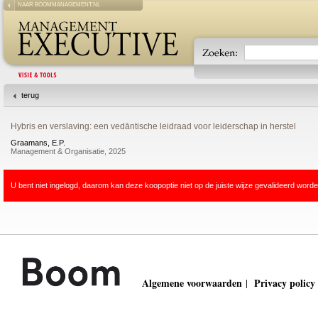
NAAR BOOMMANAGEMENT.NL
terug
Hybris en verslaving: een vedāntische leidraad voor leiderschap in herstel
Graamans, E.P.
Management & Organisatie, 2025
U bent niet ingelogd, daarom kan deze koopoptie niet op de juiste wijze gevalideerd worde
Algemene voorwaarden
Privacy policy
|