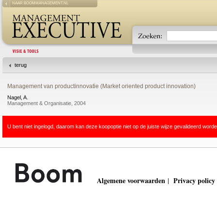
NAAR BOOMMANAGEMENT.NL
terug
Management van productinnovatie (Market oriented product innovation)
Nagel, A.
Management & Organisatie, 2004
U bent niet ingelogd, daarom kan deze koopoptie niet op de juiste wijze gevalideerd worde
Algemene voorwaarden
Privacy policy
|