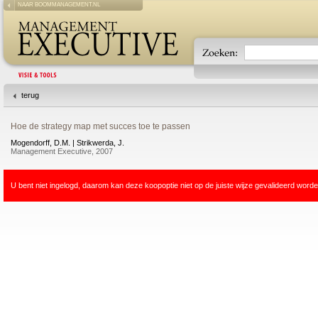
NAAR BOOMMANAGEMENT.NL
terug
Hoe de strategy map met succes toe te passen
Mogendorff, D.M. | Strikwerda, J.
Management Executive, 2007
U bent niet ingelogd, daarom kan deze koopoptie niet op de juiste wijze gevalideerd worde