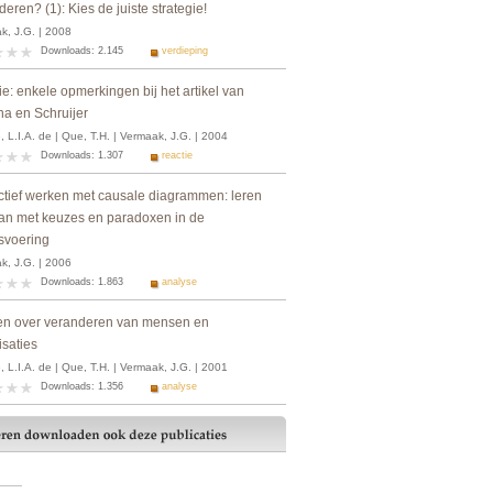
eren? (1): Kies de juiste strategie!
k, J.G. | 2008
Downloads: 2.145
verdieping
e: enkele opmerkingen bij het artikel van
na en Schruijer
 L.I.A. de | Que, T.H. | Vermaak, J.G. | 2004
Downloads: 1.307
reactie
actief werken met causale diagrammen: leren
n met keuzes en paradoxen in de
svoering
k, J.G. | 2006
Downloads: 1.863
analyse
n over veranderen van mensen en
isaties
 L.I.A. de | Que, T.H. | Vermaak, J.G. | 2001
Downloads: 1.356
analyse