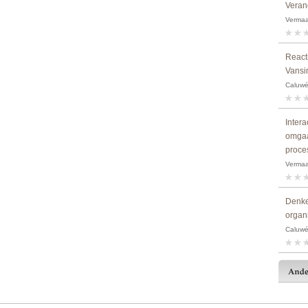
Verand
Vermaa
Reacti
Vansi
Caluwé,
Inter
omgaa
proce
Vermaa
Denke
organ
Caluwé,