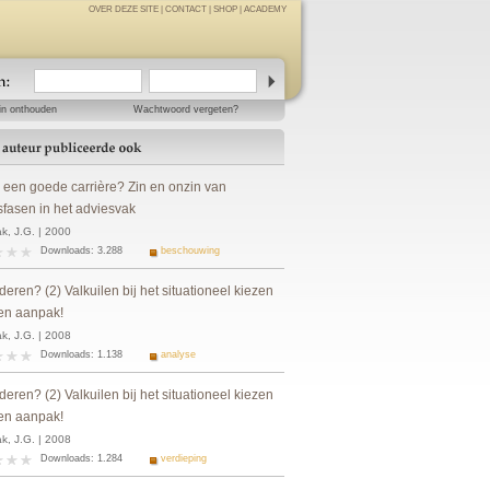
OVER DEZE SITE
|
CONTACT
|
SHOP
|
ACADEMY
in onthouden
Wachtwoord vergeten?
s een goede carrière? Zin en onzin van
sfasen in het adviesvak
k, J.G. | 2000
Downloads: 3.288
beschouwing
eren? (2) Valkuilen bij het situationeel kiezen
en aanpak!
k, J.G. | 2008
Downloads: 1.138
analyse
eren? (2) Valkuilen bij het situationeel kiezen
en aanpak!
k, J.G. | 2008
Downloads: 1.284
verdieping