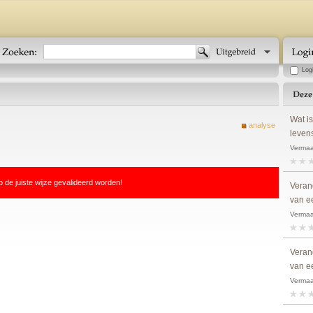
Log
Wat i
analyse
leven
Vermaa
p de juiste wijze gevalideerd worden!
Verand
van e
Vermaa
Verand
van e
Vermaa