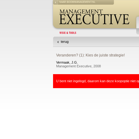
NAAR BOOMMANAGEMENT.NL
terug
Veranderen? (1): Kies de juiste strategie!
Vermaak, J.G.
Management Executive, 2008
U bent niet ingelogd, daarom kan deze koopoptie niet o