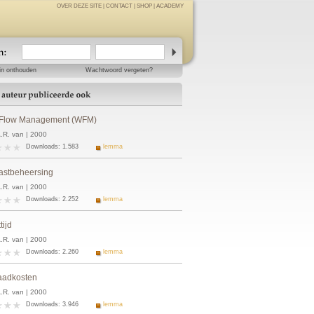
OVER DEZE SITE
|
CONTACT
|
SHOP
|
ACADEMY
in onthouden
Wachtwoord vergeten?
Flow Management (WFM)
A.R. van | 2000
Downloads: 1.583
lemma
astbeheersing
A.R. van | 2000
Downloads: 2.252
lemma
tijd
A.R. van | 2000
Downloads: 2.260
lemma
aadkosten
A.R. van | 2000
Downloads: 3.946
lemma