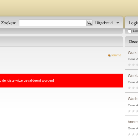
Log
Work 
lemma
Goor, 
Werkl
p de juiste wijze gevalideerd worden!
Goor, 
Wacht
Goor, 
Voorr
Goor, 