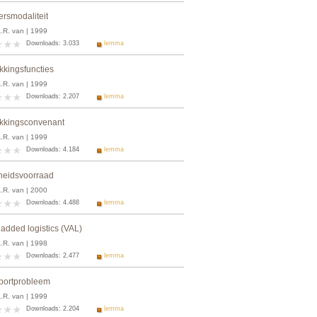
ersmodaliteit
A.R. van | 1999
Downloads: 3.033
lemma
kkingsfuncties
A.R. van | 1999
Downloads: 2.207
lemma
kkingsconvenant
A.R. van | 1999
Downloads: 4.184
lemma
gheidsvoorraad
A.R. van | 2000
Downloads: 4.488
lemma
 added logistics (VAL)
A.R. van | 1998
Downloads: 2.477
lemma
portprobleem
A.R. van | 1999
Downloads: 2.204
lemma