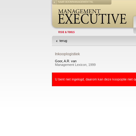
NAAR BOOMMANAGEMENT.NL
terug
Inkooplogistiek
Goor, A.R. van
Management Lexicon, 1999
U bent niet ingelogd, daarom kan deze koopoptie niet o