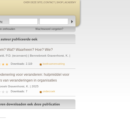
OVER DEZE SITE
|
CONTACT
|
SHOP
|
ACADEMY
in onthouden
Wachtwoord vergeten?
om? Wat? Waarheen? Hoe? Wie?
eld, P.D. (recensent) | Bennebroek Gravenhorst, K. |
Downloads: 2.119
boeksamenvatting
edenering voor veranderen: hulpmiddel voor
s van veranderingen in organisaties
roek Gravenhorst, K. | 2025
Downloads: 7
onderzoek