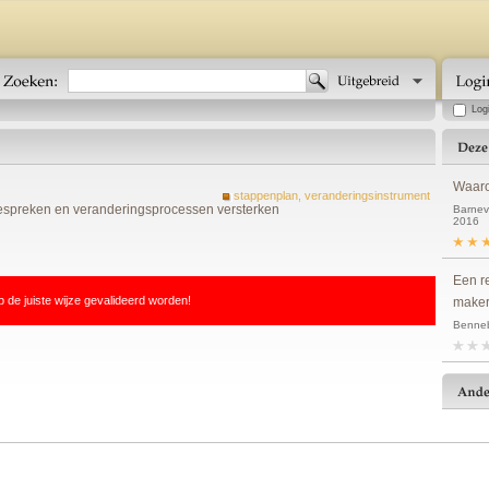
Log
Waar
stappenplan, veranderingsinstrument
bespreken en veranderingsprocessen versterken
Barnev
2016
Een r
p de juiste wijze gevalideerd worden!
maker
Benneb