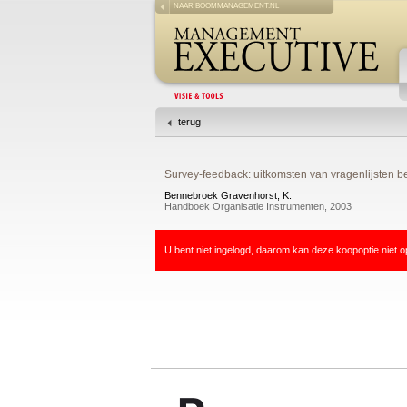
NAAR BOOMMANAGEMENT.NL
terug
Survey-feedback: uitkomsten van vragenlijsten 
Bennebroek Gravenhorst, K.
Handboek Organisatie Instrumenten, 2003
U bent niet ingelogd, daarom kan deze koopoptie niet o