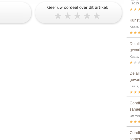
| 2015
Kunst
Kaats, 
De al
gevar
Kaats,
De al
gevar
Kaats,
Condit
samen
Bremeka
Condit
samen