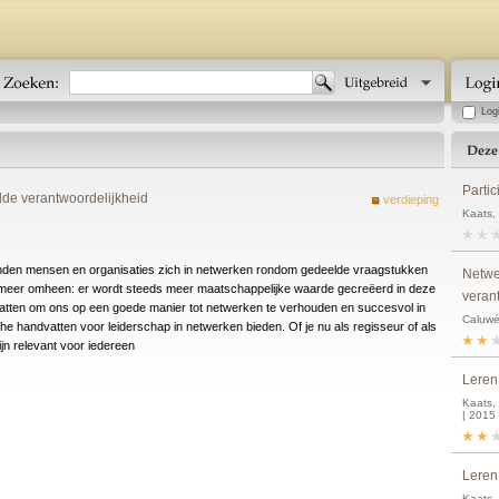
Log
Partic
de verantwoordelijkheid
verdieping
Kaats, 
rbinden mensen en organisaties zich in netwerken rondom gedeelde vraagstukken
Netwe
t meer omheen: er wordt steeds meer maatschappelijke waarde gecreëerd in deze
veran
atten om ons op een goede manier tot netwerken te verhouden en succesvol in
Caluwé
ische handvatten voor leiderschap in netwerken bieden. Of je nu als regisseur of als
jn relevant voor iedereen
Leren
Kaats, 
| 2015
Leren
Kaats, 