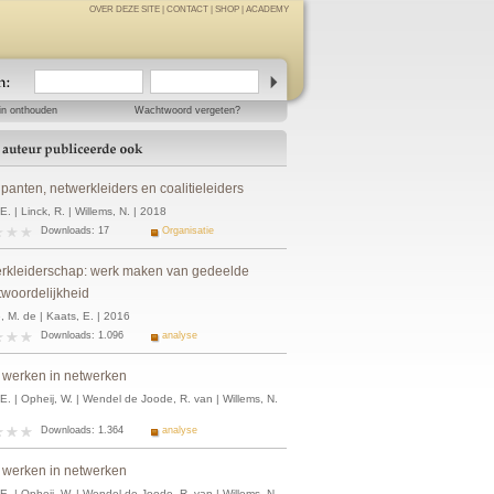
OVER DEZE SITE
|
CONTACT
|
SHOP
|
ACADEMY
in onthouden
Wachtwoord vergeten?
ipanten, netwerkleiders en coalitieleiders
E. | Linck, R. | Willems, N. | 2018
Downloads: 17
Organisatie
rkleiderschap: werk maken van gedeelde
twoordelijkheid
, M. de | Kaats, E. | 2016
Downloads: 1.096
analyse
 werken in netwerken
E. | Opheij, W. | Wendel de Joode, R. van | Willems, N.
Downloads: 1.364
analyse
 werken in netwerken
E. | Opheij, W. | Wendel de Joode, R. van | Willems, N.