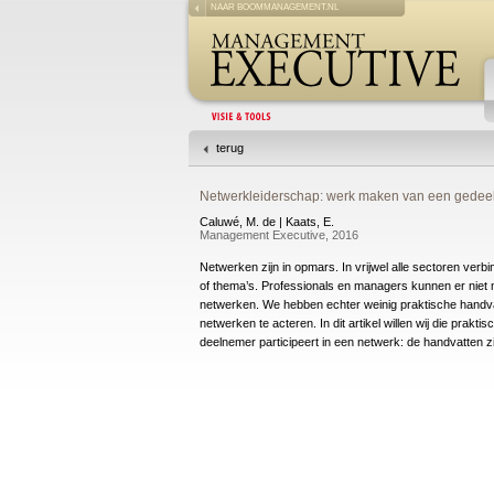
NAAR BOOMMANAGEMENT.NL
terug
Netwerkleiderschap: werk maken van een gedeel
Caluwé, M. de | Kaats, E.
Management Executive, 2016
Netwerken zijn in opmars. In vrijwel alle sectoren ve
of thema’s. Professionals en managers kunnen er nie
netwerken. We hebben echter weinig praktische handv
netwerken te acteren. In dit artikel willen wij die prakt
deelnemer participeert in een netwerk: de handvatten zi