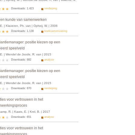
Downloads: 1.423
verdieping
 en kunde van samenwerken
E. | Klaveren, Ph. van | Opheij, W. | 2006
Downloads: 1.138
boeksamenvatting
liantiemanager: positie kiezen op een
ieerd speelveld
 E. | Wendel de Joode, R. van | 2015
Downloads: 682
analyse
liantiemanager: positie kiezen op een
ieerd speelveld
 E. | Wendel de Joode, R. van | 2015
Downloads: 870
verdieping
ies voor vertrouwen in het
werkingsproces
mp, R. | Kaats, E. | Krol, B. | 2017
Downloads: 651
analyse
ies voor vertrouwen in het
werkingsproces