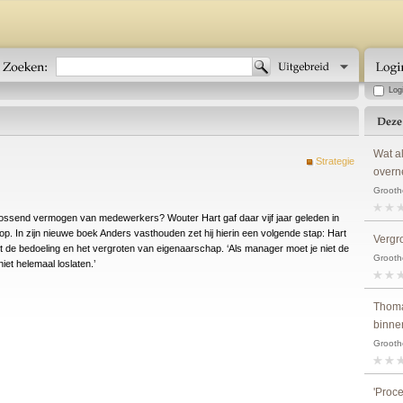
Log
Wat a
Strategie
over
Grooth
plossend vermogen van medewerkers? Wouter Hart gaf daar vijf jaar geleden in
 op. In zijn nieuwe boek Anders vasthouden zet hij hierin een volgende stap: Hart
Vergr
nuit de bedoeling en het vergroten van eigenaarschap. ‘Als manager moet je niet de
Grooth
t helemaal loslaten.’
Thoma
binne
Grooth
'Proc