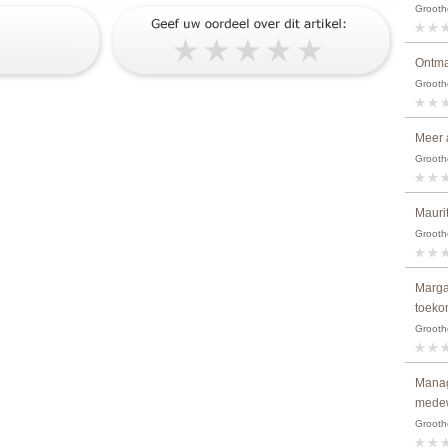
Grooth
Ontma
Grooth
Meer 
Grooth
Maurit
Grooth
Marga
toeko
Grooth
Manag
medew
Grooth