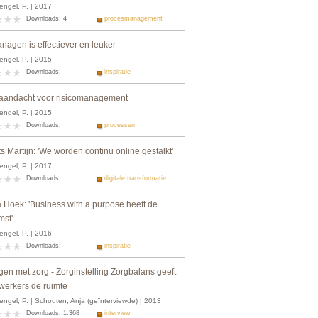
engel, P. | 2017
Downloads: 4
procesmanagement
nagen is effectiever en leuker
engel, P. | 2015
Downloads:
inspiratie
aandacht voor risicomanagement
engel, P. | 2015
Downloads:
processen
s Martijn: 'We worden continu online gestalkt'
engel, P. | 2017
Downloads:
digitale transformatie
 Hoek: 'Business with a purpose heeft de
mst'
engel, P. | 2016
Downloads:
inspiratie
en met zorg - Zorginstelling Zorgbalans geeft
erkers de ruimte
engel, P. | Schouten, Anja (geïnterviewde) | 2013
Downloads: 1.368
interview