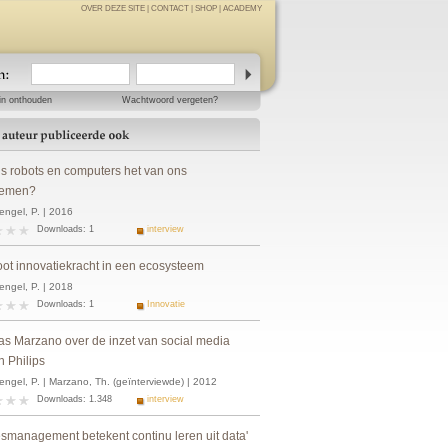
OVER DEZE SITE
|
CONTACT
|
SHOP
|
ACADEMY
in onthouden
Wachtwoord vergeten?
ls robots en computers het van ons
nemen?
engel, P. | 2016
Downloads: 1
interview
oot innovatiekracht in een ecosysteem
engel, P. | 2018
Downloads: 1
Innovatie
s Marzano over de inzet van social media
n Philips
engel, P. | Marzano, Th. (geïnterviewde) | 2012
Downloads: 1.348
interview
esmanagement betekent continu leren uit data'