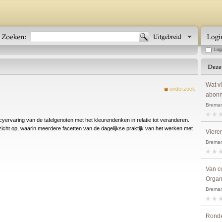
Log
Wat v
onderzoek
abonn
Breman
cyervaring van de tafelgenoten met het kleurendenken in relatie tot veranderen.
cht op, waarin meerdere facetten van de dagelijkse praktijk van het werken met
Viere
Breman
Van co
Organ
Breman,
Ronde