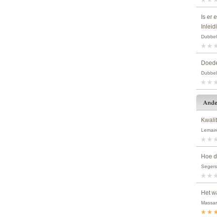
Is er 
Inlei
Dubbel
Doede
Dubbel
Kwali
Lemaire
Hoe d
Segers
Het w
Massart