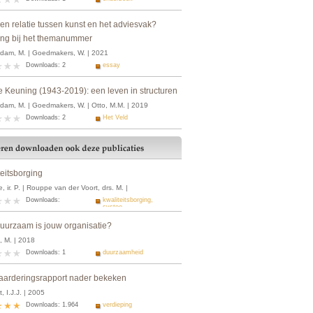
een relatie tussen kunst en het adviesvak?
ding bij het themanummer
dam, M. | Goedmakers, W. | 2021
Downloads: 2
essay
 Keuning (1943-2019): een leven in structuren
dam, M. | Goedmakers, W. | Otto, M.M. | 2019
Downloads: 2
Het Veld
teitsborging
, ir. P. | Rouppe van der Voort, drs. M. |
Downloads:
kwaliteitsborging,
systee...
uurzaam is jouw organisatie?
, M. | 2018
Downloads: 1
duurzaamheid
aarderingsrapport nader bekeken
, I.J.J. | 2005
Downloads: 1.964
verdieping