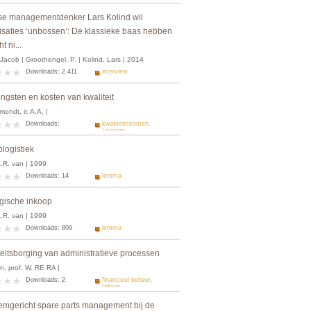
e managementdenker Lars Kolind wil
isaties ‘unbossen’: De klassieke baas hebben
t ni...
 Jacob | Groothengel, P. | Kolind, Lars | 2014
Downloads: 2.411
interview
ngsten en kosten van kwaliteit
ndt, ir. A.A. |
Downloads:
kwaliteitskosten,
Leveran...
logistiek
A.R. van | 1999
Downloads: 14
lemma
egische inkoop
A.R. van | 1999
Downloads: 809
lemma
teitsborging van administratieve processen
n, prof. W. RE RA |
Downloads: 2
financieel beheer,
Inform...
emgericht spare parts management bij de