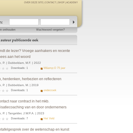
OVER DEZE SITE
|
CONTACT
|
SHOP
|
ACADEMY
in onthouden
Wachtwoord vergeten?
indt de lezer? Vroege aanhakers en recente
ees aan het woord
, P. | Dubbeldam, M.F. | 2022
Downloads: 1
M&amp;O 75 jaar
n, herdenken, herbezien en reflecteren
, P. | Dubbeldam, M. | 2019
Downloads: 1
onderzoek
ntact naar contract in het mkb.
isatiecoaching van en door ondernemers
 P. | Tangelder, J.W.P.A. | 2023
Downloads: 7
Het Veld
tafelgesprek over de wetenschap en kunst