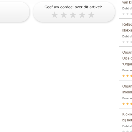
van kl
Dubbel
Reflec
klokk
Dubbel
Organ
Uitle
‘Orga
Boomen
Organ
Inlei
Boomen
Klokke
bij h
Dubbel