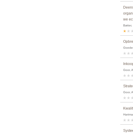
Deens
organ
we ech
Bøtter,
Opbre
Goedemo
Inkoop
Goor, 
Strat
Goor, 
Kwali
Hartma
Syste