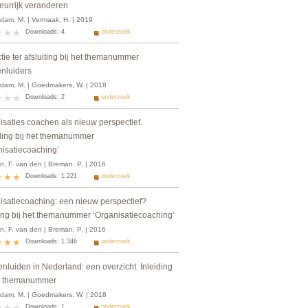
eurrijk veranderen
dam, M. | Vermaak, H. | 2019
Downloads: 4
onderzoek
tie ter afsluiting bij het themanummer
enluiders
dam, M. | Goedmakers, W. | 2018
Downloads: 2
onderzoek
isaties coachen als nieuw perspectief.
iding bij het themanummer
nisatiecoaching’
, F. van den | Breman, P. | 2016
Downloads: 1.221
onderzoek
isatiecoaching: een nieuw perspectief?
ding bij het themanummer ‘Organisatiecoaching’
, F. van den | Breman, P. | 2016
Downloads: 1.346
onderzoek
nluiden in Nederland: een overzicht. Inleiding
et themanummer
dam, M. | Goedmakers, W. | 2018
Downloads: 1
onderzoek