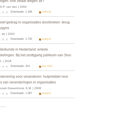
egen: hoe zwaar wegen ze?
 A.P. van den | 2004
Downloads: 1.166
reflectie
sief gedrag in organisaties doorbreken: terug
rgyris
. de | 2003
Downloads: 1.720
analyse
derkunde in Nederland: enkele
kelingen. Bij het zestigjarig jubileum van Sioo
G. | 2018
Downloads: 413
Het Veld
edenering voor veranderen: hulpmiddel voor
s van veranderingen in organisaties
roek Gravenhorst, K.M. | 2008
Downloads: 1.087
analyse