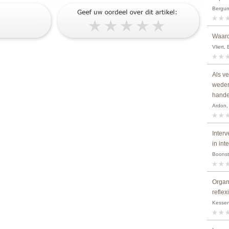
Bergum,
Waard
Vliert,
Als v
weder
handel
Ardon, 
Inter
in int
Boonstr
Organ
refle
Kessene