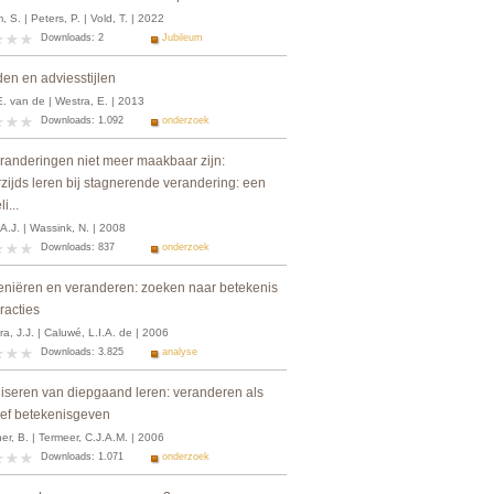
 S. | Peters, P. | Vold, T. | 2022
Downloads: 2
Jubileum
en en adviesstijlen
 E. van de | Westra, E. | 2013
Downloads: 1.092
onderzoek
eranderingen niet meer maakbaar zijn:
zijds leren bij stagnerende verandering: een
i...
A.J. | Wassink, N. | 2008
Downloads: 837
onderzoek
veniëren en veranderen: zoeken naar betekenis
eracties
a, J.J. | Caluwé, L.I.A. de | 2006
Downloads: 3.825
analyse
iseren van diepgaand leren: veranderen als
xief betekenisgeven
r, B. | Termeer, C.J.A.M. | 2006
Downloads: 1.071
onderzoek