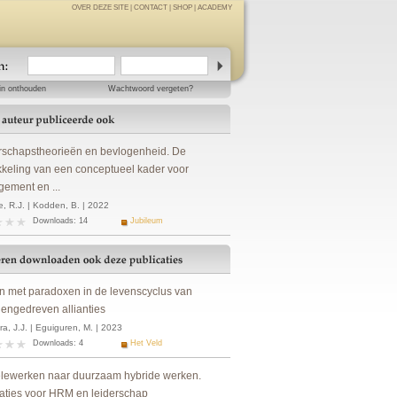
OVER DEZE SITE
|
CONTACT
|
SHOP
|
ACADEMY
in onthouden
Wachtwoord vergeten?
rschapstheorieën en bevlogenheid. De
kkeling van een conceptueel kader voor
ement en ...
, R.J. | Kodden, B. | 2022
Downloads: 14
Jubileum
n met paradoxen in de levenscyclus van
engedreven allianties
a, J.J. | Eguiguren, M. | 2023
Downloads: 4
Het Veld
elewerken naar duurzaam hybride werken.
caties voor HRM en leiderschap