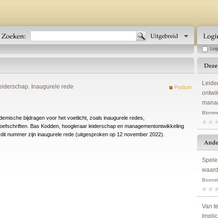
Log
Leide
leiderschap. Inaugurele rede
Podium
ontwi
manag
Blomme
emische bijdragen voor het voetlicht, zoals inaugurele redes,
efschriften. Bas Kodden, hoogleraar leiderschap en managementontwikkeling
 dit nummer zijn inaugurele rede (uitgesproken op 12 november 2022).
Spele
waard
Boonstr
Van t
Impli