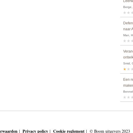
Leerw
Berge,
Defen
naar A
Man, H
Veran
ontwik
Smid, 
Een r
maker
Benneb
orwaarden
Privacy policy
Cookie reglement
|
|
| © Boom uitgevers 2023