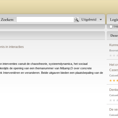
Log
Kunne
is in interacties
Boonstr
van interventies vanuit de chaostheorie, systeemdynamica, het sociaal
Het c
 destijds de opening van een themanummer van M&amp;O over concrete
Cases
oek Interveniëren en veranderen. Beide uitgaven bieden een plaatsbepaling van de
Caluwé
Denke
Caluwé
De ve
Caluwé