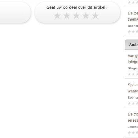
De to
them
Boonst
Van g
integr
Slinger
Spele
waard
Boonstr
De tri
en rea
Jonker,