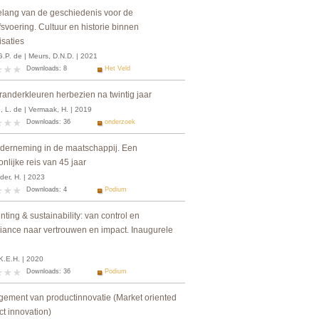
elang van de geschiedenis voor de
fsvoering. Cultuur en historie binnen
isaties
G.P. de | Meurs, D.N.D. | 2021
Downloads: 8
Het Veld
randerkleuren herbezien na twintig jaar
, L. de | Vermaak, H. | 2019
Downloads: 36
onderzoek
derneming in de maatschappij. Een
nlijke reis van 45 jaar
der, H. | 2023
Downloads: 4
Podium
ting & sustainability: van control en
iance naar vertrouwen en impact. Inaugurele
K.E.H. | 2020
Downloads: 36
Podium
ement van productinnovatie (Market oriented
ct innovation)