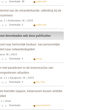
Downloads: 36
onderzoek
ekomst van de veranderkunde: uitleiding bij de
anummers
ra, J. | Dubbeldam, M. | 2025
Downloads: 5
onderzoek
oed naar behoorlijk bestuur: van persoonlijke
iteit naar netwerkintegriteit
land, W. | 2023
Downloads: 4
essay
n met paradoxen in de levenscyclus van
engedreven allianties
a, J.J. | Eguiguren, M. | 2023
Downloads: 4
Het Veld
ple-transitie opgave, balanceren tussen ambitie
liteit
 J. | 2018
Downloads:
duurzaamheid