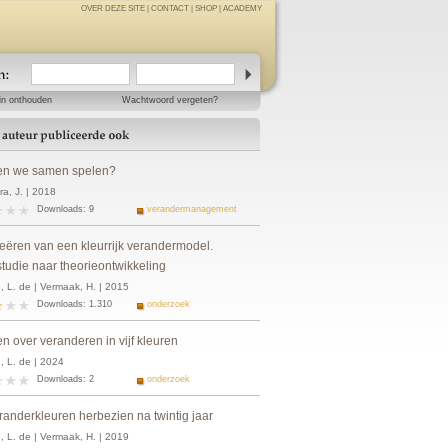
OVER DEZE SITE
|
CONTACT
|
SHOP
|
ACADEMY
in onthouden
Wachtwoord vergeten?
n we samen spelen?
a, J. | 2018
Downloads: 9
verandermanagement
reëren van een kleurrijk verandermodel.
tudie naar theorieontwikkeling
, L. de | Vermaak, H. | 2015
Downloads: 1.310
onderzoek
n over veranderen in vijf kleuren
, L. de | 2024
Downloads: 2
onderzoek
randerkleuren herbezien na twintig jaar
, L. de | Vermaak, H. | 2019