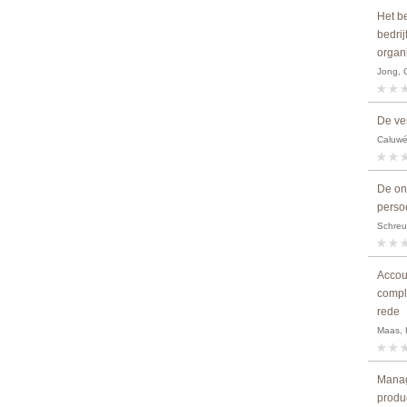
Het b
bedrij
organ
Jong, 
De ve
Caluwé
De on
persoo
Schreu
Accoun
compl
rede
Maas, 
Manag
produ