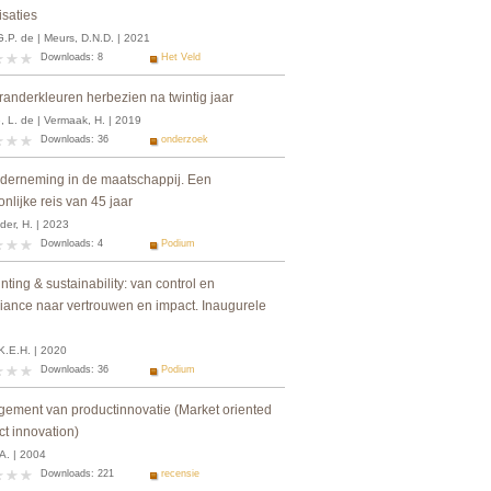
isaties
G.P. de | Meurs, D.N.D. | 2021
Downloads: 8
Het Veld
randerkleuren herbezien na twintig jaar
, L. de | Vermaak, H. | 2019
Downloads: 36
onderzoek
derneming in de maatschappij. Een
nlijke reis van 45 jaar
der, H. | 2023
Downloads: 4
Podium
ting & sustainability: van control en
iance naar vertrouwen en impact. Inaugurele
K.E.H. | 2020
Downloads: 36
Podium
ement van productinnovatie (Market oriented
ct innovation)
A. | 2004
Downloads: 221
recensie