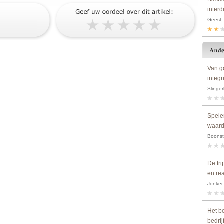
interd
Geest, 
Van g
integr
Slinger
Spele
waard
Boonstr
De tri
en rea
Jonker,
Het b
bedrij