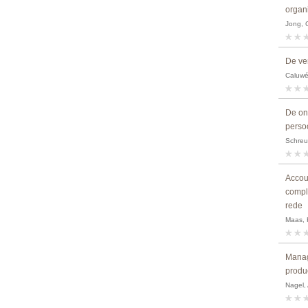
organ
Jong, 
De ve
Caluwé
De on
persoo
Schreu
Accoun
compl
rede
Maas, 
Manag
produ
Nagel, 