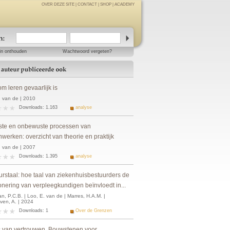
OVER DEZE SITE
|
CONTACT
|
SHOP
|
ACADEMY
in onthouden
Wachtwoord vergeten?
m leren gevaarlijk is
. van de | 2010
Downloads: 1.163
analyse
te en onbewuste processen van
werken: overzicht van theorie en praktijk
. van de | 2007
Downloads: 1.395
analyse
urstaal: hoe taal van ziekenhuisbestuurders de
onering van verpleegkundigen beïnvloedt in...
n, P.C.B. | Loo, E. van de | Marres, H.A.M. |
ven, A. | 2024
Downloads: 1
Over de Grenzen
 van vertrouwen. Bouwstenen voor