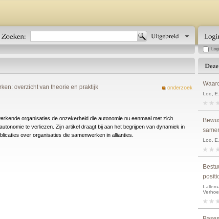
Log
Waaro
: overzicht van theorie en praktijk
onderzoek
Loo, E
menwerkende organisaties de onzekerheid die autonomie nu eenmaal met zich
Bewus
utonomie te verliezen. Zijn artikel draagt bij aan het begrijpen van dynamiek in
samen
blicaties over organisaties die samenwerken in allianties.
Loo, E
Bestu
positi
Lallema
Verhoe
Bases