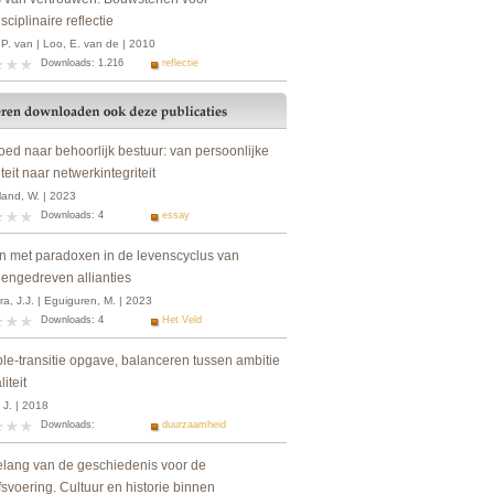
isciplinaire reflectie
P. van | Loo, E. van de | 2010
Downloads: 1.216
reflectie
oed naar behoorlijk bestuur: van persoonlijke
iteit naar netwerkintegriteit
land, W. | 2023
Downloads: 4
essay
n met paradoxen in de levenscyclus van
engedreven allianties
a, J.J. | Eguiguren, M. | 2023
Downloads: 4
Het Veld
ple-transitie opgave, balanceren tussen ambitie
liteit
 J. | 2018
Downloads:
duurzaamheid
elang van de geschiedenis voor de
fsvoering. Cultuur en historie binnen