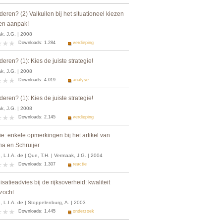
eren? (2) Valkuilen bij het situationeel kiezen
en aanpak!
k, J.G. | 2008
Downloads: 1.284
verdieping
eren? (1): Kies de juiste strategie!
k, J.G. | 2008
Downloads: 4.019
analyse
eren? (1): Kies de juiste strategie!
k, J.G. | 2008
Downloads: 2.145
verdieping
e: enkele opmerkingen bij het artikel van
na en Schruijer
 L.I.A. de | Que, T.H. | Vermaak, J.G. | 2004
Downloads: 1.307
reactie
satieadvies bij de rijksoverheid: kwaliteit
zocht
 L.I.A. de | Stoppelenburg, A. | 2003
Downloads: 1.445
onderzoek