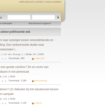
OVER DEZE SITE
|
CONTACT
|
SHOP
|
ACADEMY
in onthouden
Wachtwoord vergeten?
n naar synergie tussen veranderkunde en
ting. Een verkennende studie naar
enkomsten i...
 L.I.A. de | Knoop, L. | Muller, M. | 2009
Downloads: 883
onderzoek
s een goede carrière? Zin en onzin van
sfasen in het adviesvak
k, J.G. | 2000
Downloads: 3.288
beschouwing
eren? (2) Valkuilen bij het situationeel kiezen
en aanpak!
k, J.G. | 2008
Downloads: 1.138
analyse