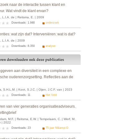
zoek naar de interactie tussen klant en
ur. Wat vindt de klant ervan?
 L.I.A. de | Reitsma, E. | 2009
Downloads: 1.946
onderzoek
enties: wat zijn dat? Interveniëren: wat is dat?
 L.I.A. de | 2009
Downloads: 8.350
analyse
nggeven aan diversiteit in een complexe en
ische ouderenzorgsetting. Reflecties aan de
, S.H.L.M. | Koot, S.J.C. | Oijen, J.C.F. van | 2023
Downloads: 11
Het Veld
ren van vier generaties organisatieadviseurs.
ttingbrief
am, M.F. | Reitsma, E.W. | Tempelaars, C. | Werf, M.
r | 2022
Downloads: 23
75 jaar M&amp;O