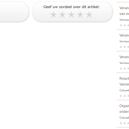
Verand
van e
Vermaa
Verand
Vermaa
Verand
Vermaa
Reacti
Vansi
Caluwé,
Organi
onder
Caluwé,