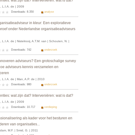
enties: wat zijn dat? Interveniëren: wat is dat?
 L.I.A. de | 2009
Downloads: 8.350
analyse
anisatieadviseur in kleur: Een exploratieve
proef onder Nederlandse organisatieadviseurs
 L.I.A. de | Nistelrooij, A.T.M. van | Schouten, N. |
Downloads: 742
onderzoek
nnoveren adviseurs? Een grotoschalige survey
hoe adviseurs kennis verzamelen en
ceren
 L.I.A. de | Man, A.P. de | 2010
Downloads: 980
onderzoek
enties: wat zijn dat? Interveniëren: wat is dat?
 L.I.A. de | 2009
Downloads: 10.717
verdieping
sionalisering als kader voor het besturen en
eren van organisaties...
dam, M.F. | Smid, G. | 2011