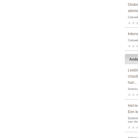
Onder
advise
Caluwé,
Interv
Caluwé,
Leidi
chaot
han...
America
Het le
Een ke
Dubbeld
van de