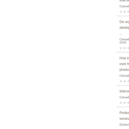
Interv
Caluwé,
De org
steek
...
Caluwé,
2005
Hoe i
over 
produ
Caluwé,
Interv
Caluwé,
Profes
verand
Dubbel