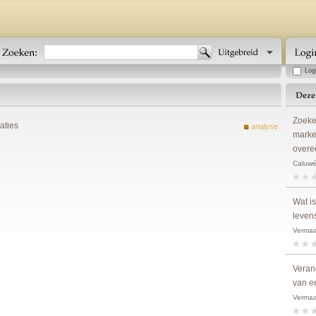
Log
Zoeke
aties
analyse
marke
overe
Caluwé,
Wat i
leven
Vermaa
Verand
van e
Vermaa