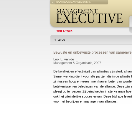
NAAR BOOMMANAGEMENT.NL
terug
Bewuste en onbewuste processen van samenwerken
Loo, E. van de
Management & Organisatie, 2007
De kwaliteit en effectiviteit van allianties zijn sterk
Samenwerking dient voor alle partijen die in de alliant
zin tussen hoop en vrees; men kan er beter van worden
betekenissen en belevingen van de alliantie. Deze zijn af
pleegt op te roepen. Zij beïnvloeden in sterke mate hoe 
ook het uiteindelijke succes ervan. Deze bijdrage lever
voor het begrijpen en managen van allianties.