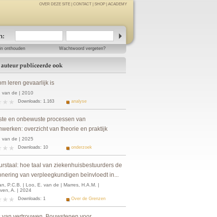
OVER DEZE SITE
|
CONTACT
|
SHOP
|
ACADEMY
in onthouden
Wachtwoord vergeten?
m leren gevaarlijk is
. van de | 2010
Downloads: 1.163
analyse
te en onbewuste processen van
werken: overzicht van theorie en praktijk
. van de | 2025
Downloads: 10
onderzoek
urstaal: hoe taal van ziekenhuisbestuurders de
onering van verpleegkundigen beïnvloedt in...
n, P.C.B. | Loo, E. van de | Marres, H.A.M. |
ven, A. | 2024
Downloads: 1
Over de Grenzen
 van vertrouwen. Bouwstenen voor