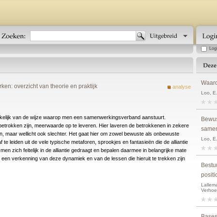
Log
Waaro
: overzicht van theorie en praktijk
analyse
Loo, E
 afhankelijk van de wijze waarop men een samenwerkingsverband aanstuurt.
Bewus
ie betrokken zijn, meerwaarde op te leveren. Hier laveren de betrokkenen in zekere
samen
, maar wellicht ook slechter. Het gaat hier om zowel bewuste als onbewuste
Loo, E
 te leiden uit de vele typische metaforen, sprookjes en fantasieën die de alliantie
men zich feitelijk in de alliantie gedraagt en bepalen daarmee in belangrijke mate
t een verkenning van deze dynamiek en van de lessen die hieruit te trekken zijn
Bestu
positi
Lallema
Verhoe
Bases