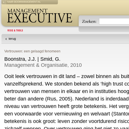
NAAR BOOMMANAGEMENT.NL
terug
Vertrouwen: een gelaagd fenomeen
Boonstra, J.J. | Smid, G.
Management & Organisatie, 2010
Ooit leek vertrouwen in dit land – zowel binnen als bui
vanzelfsprekend. We stonden bekend als ‘high trust c
vertrouwen van mensen in elkaar en in instituties hoo
beter dan andere (Rus, 2005). Nederland is inderdaad 
niveau van vertrouwen heeft grote betekenis. Het verg
een voorwaarde voor vernieuwing en welvaart (Stanton
betekenis is ook groot: leven zonder voortdurend risico
zichzelf wensen. Over vertrouwen ging het niet zo vaak