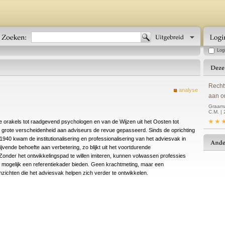
Log
Recht
analyse
aan o
Graaman
C.M. |
e orakels tot raadgevend psychologen en van de Wijzen uit het Oosten tot
grote verscheidenheid aan adviseurs de revue gepasseerd. Sinds de oprichting
940 kwam de institutionalisering en professionalisering van het adviesvak in
ijvende behoefte aan verbetering, zo blijkt uit het voortdurende
Zonder het ontwikkelingspad te willen imiteren, kunnen volwassen professies
mogelijk een referentiekader bieden. Geen krachtmeting, maar een
nzichten die het adviesvak helpen zich verder te ontwikkelen.