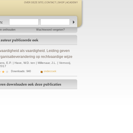
OVER DEZE SITE
|
CONTACT
|
SHOP
|
ACADEMY
in onthouden
Wachtwoord vergeten?
vaardigheid als vaardigheid. Leiding geven
rganisatieverandering op rechtvaardige wijze
s, E.P. | Have, W.D. ten | Millenaar, J.L. | Vernooij,
 2017
Downloads: 940
onderzoek